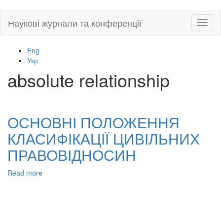
Skip
Наукові журнали та конференції
Toggl
to
naviga
main
content
Eng
Укр
absolute relationship
ОСНОВНІ ПОЛОЖЕННЯ
КЛАСИФІКАЦІЇ ЦИВІЛЬНИХ
ПРАВОВІДНОСИН
Read more
about
ОСНОВНІ
ПОЛОЖЕННЯ
КЛАСИФІКАЦІЇ
ЦИВІЛЬНИХ