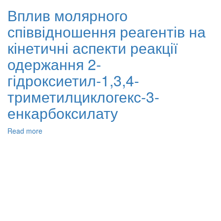
умов
Вплив молярного
реакції
співвідношення реагентів на
циклізації
2,3-
кінетичні аспекти реакції
диметилбута-1,3-
дієну
одержання 2-
та
гідроксиетил-1,3,4-
2-
гідроксиетилметакрилату
триметилциклогекс-3-
енкарбоксилату
Read more
about
Вплив
молярного
співвідношення
реагентів
на
кінетичні
аспекти
реакції
одержання