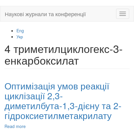
Skip
Наукові журнали та конференції
Toggl
to
naviga
main
content
Eng
Укр
4 триметилциклогекс-3-
енкарбоксилат
Оптимізація умов реакції
циклізації 2,3-
диметилбута-1,3-дієну та 2-
гідроксиетилметакрилату
Read more
about
Оптимізація