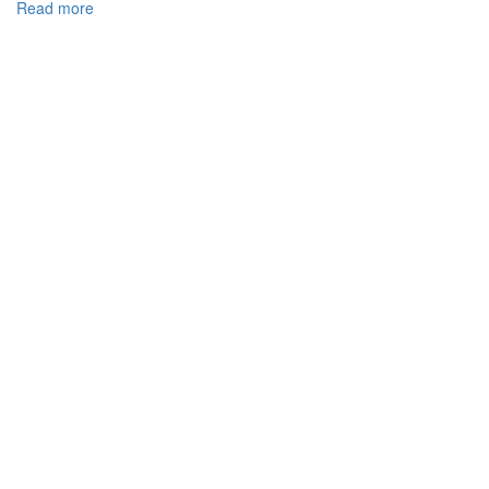
Read more
about
Хімічна
модифікація
пероксидної
похідної
епоксидної
смоли
ЕД-24
флуорвмісним
спиртом-
теломером
С9Н4F16O