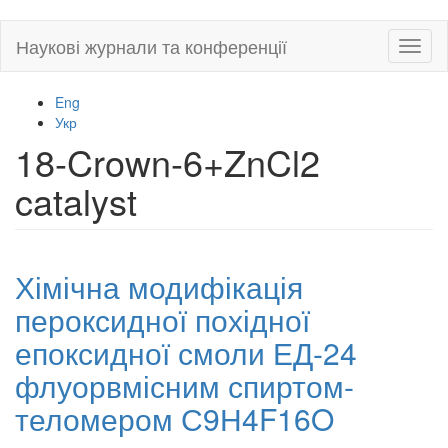
Skip
Наукові журнали та конференції
Toggl
to
naviga
main
content
Eng
Укр
18-Crown-6+ZnCl2
catalyst
Хімічна модифікація
пероксидної похідної
епоксидної смоли ЕД-24
флуорвмісним спиртом-
теломером С9Н4F16O