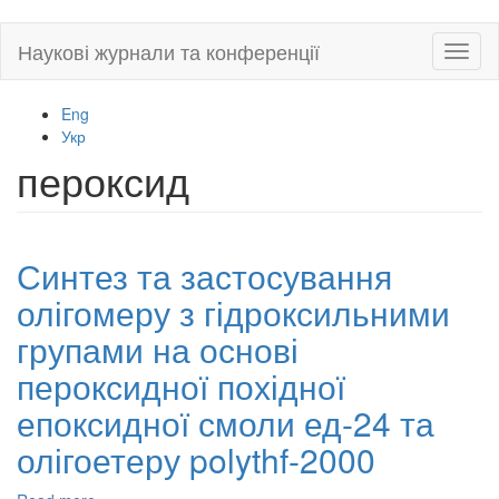
Skip
Наукові журнали та конференції
Toggl
to
naviga
main
content
Eng
Укр
пероксид
Синтез та застосування
олігомеру з гідроксильними
групами на основі
пероксидної похідної
епоксидної смоли ед-24 та
олігоетеру polythf-2000