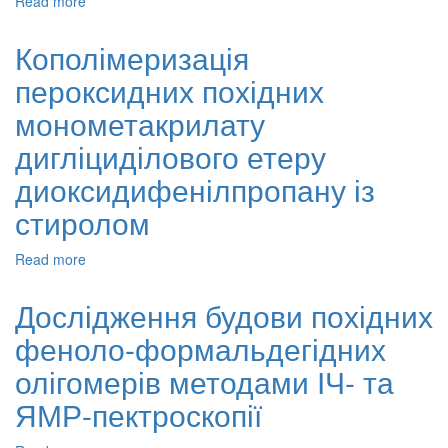
Read more
about
Синтез
та
Кополімеризація
застосування
пероксидних похідних
олігомеру
з
монометакрилату
гідроксильними
групами
дигліциділового етеру
на
диоксидифенілпропану із
основі
пероксидної
стиролом
похідної
епоксидної
Read more
about
смоли
Кополімеризація
ед-24
пероксидних
та
Дослідження будови похідних
похідних
олігоетеру
феноло-формальдегідних
монометакрилату
polythf-
дигліциділового
2000
олігомерів методами ІЧ- та
етеру
диоксидифенілпропану
ЯМР-пектроскопії
із
стиролом