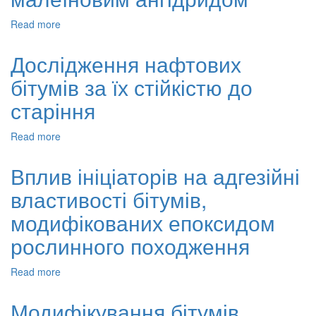
Read more
about
Одержання
бітуму,
Дослідження нафтових
модифікованого
бітумів за їх стійкістю до
низькомолекулярними
органічними
старіння
сполуками
із
Read more
about
нафтових
Дослідження
залишків.
нафтових
2.
Вплив ініціаторів на адгезійні
бітумів
Модифікування
властивості бітумів,
за
бітумів
їх
малеїновим
модифікованих епоксидом
стійкістю
ангідридом
до
рослинного походження
старіння
Read more
about
Вплив
ініціаторів
Модифікування бітумів
на