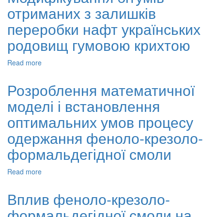
отриманих з залишків
адгезійні
властивості
переробки нафт українських
бітумів,
модифікованих
родовищ гумовою крихтою
епоксидом
рослинного
Read more
about
походження
Модифікування
бітумів
Розроблення математичної
отриманих
моделі і встановлення
з
залишків
оптимальних умов процесу
переробки
нафт
одержання феноло-крезоло-
українських
формальдегідної смоли
родовищ
гумовою
крихтою
Read more
about
Розроблення
математичної
Вплив феноло-крезоло-
моделі
формальдегідної смоли на
і