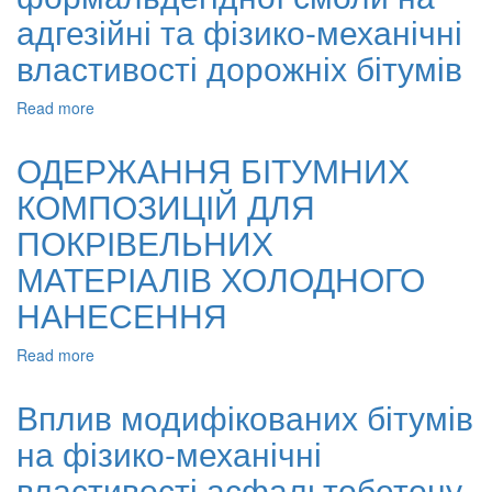
встановлення
адгезійні та фізико-механічні
оптимальних
умов
властивості дорожніх бітумів
процесу
одержання
Read more
about
феноло-
Вплив
крезоло-
феноло-
ОДЕРЖАННЯ БІТУМНИХ
формальдегідної
крезоло-
смоли
КОМПОЗИЦІЙ ДЛЯ
формальдегідної
смоли
ПОКРІВЕЛЬНИХ
на
адгезійні
МАТЕРІАЛІВ ХОЛОДНОГО
та
НАНЕСЕННЯ
фізико-
механічні
властивості
Read more
about
дорожніх
ОДЕРЖАННЯ
бітумів
БІТУМНИХ
Вплив модифікованих бітумів
КОМПОЗИЦІЙ
на фізико-механічні
ДЛЯ
ПОКРІВЕЛЬНИХ
властивості асфальтобетону
МАТЕРІАЛІВ