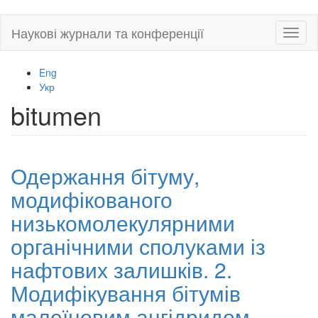
Skip
Наукові журнали та конференції
Toggl
to
naviga
main
content
Eng
Укр
bitumen
Одержання бітуму,
модифікованого
низькомолекулярними
органічними сполуками із
нафтових залишків. 2.
Модифікування бітумів
малеїновим ангідридом