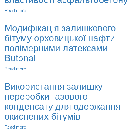
ХОЛОДНОГО
Read more
about
НАНЕСЕННЯ
Вплив
модифікованих
Модифікація залишкового
бітумів
бітуму орховицької нафти
на
фізико-
полімерними латексами
механічні
властивості
Butonal
асфальтобетону
Read more
about
Модифікація
залишкового
Використання залишку
бітуму
переробки газового
орховицької
нафти
конденсату для одержання
полімерними
латексами
окиснених бітумів
Butonal
Read more
about
Використання