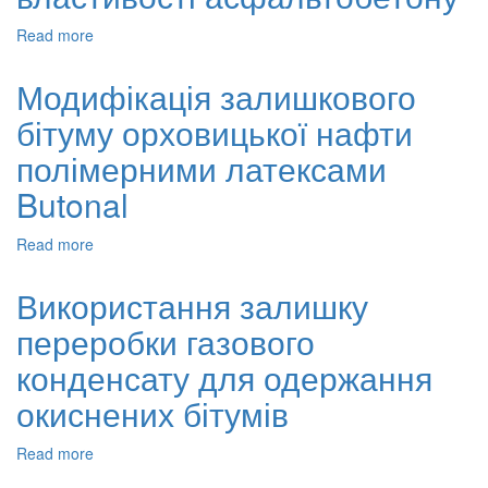
ХОЛОДНОГО
Read more
about
НАНЕСЕННЯ
Вплив
модифікованих
Модифікація залишкового
бітумів
бітуму орховицької нафти
на
фізико-
полімерними латексами
механічні
властивості
Butonal
асфальтобетону
Read more
about
Модифікація
залишкового
Використання залишку
бітуму
переробки газового
орховицької
нафти
конденсату для одержання
полімерними
латексами
окиснених бітумів
Butonal
Read more
about
Використання