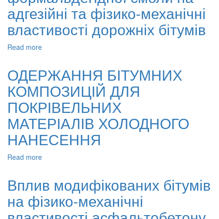
встановлення
адгезійні та фізико-механічні
оптимальних
умов
властивості дорожніх бітумів
процесу
одержання
Read more
about
феноло-
Вплив
крезоло-
феноло-
ОДЕРЖАННЯ БІТУМНИХ
формальдегідної
крезоло-
смоли
КОМПОЗИЦІЙ ДЛЯ
формальдегідної
смоли
ПОКРІВЕЛЬНИХ
на
адгезійні
МАТЕРІАЛІВ ХОЛОДНОГО
та
НАНЕСЕННЯ
фізико-
механічні
властивості
Read more
about
дорожніх
ОДЕРЖАННЯ
бітумів
БІТУМНИХ
Вплив модифікованих бітумів
КОМПОЗИЦІЙ
на фізико-механічні
ДЛЯ
ПОКРІВЕЛЬНИХ
властивості асфальтобетону
МАТЕРІАЛІВ