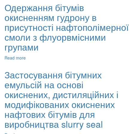
залишку
Одержання бітумів
переробки
окисненням гудрону в
газового
конденсату
присутності нафтополімерної
для
одержання
смоли з флуорвмісними
окиснених
групами
бітумів
Read more
about
Одержання
бітумів
Застосування бітумних
окисненням
емульсій на основі
гудрону
в
окиснених, дистиляційних і
присутності
нафтополімерної
модифікованих окиснених
смоли
нафтових бітумів для
з
флуорвмісними
виробництва slurry seal
групами