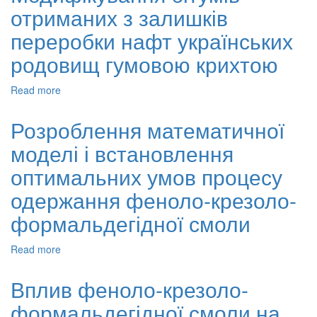
отриманих з залишків
адгезійні
властивості
переробки нафт українських
бітумів,
модифікованих
родовищ гумовою крихтою
епоксидом
рослинного
Read more
about
походження
Модифікування
бітумів
Розроблення математичної
отриманих
моделі і встановлення
з
залишків
оптимальних умов процесу
переробки
нафт
одержання феноло-крезоло-
українських
формальдегідної смоли
родовищ
гумовою
крихтою
Read more
about
Розроблення
математичної
Вплив феноло-крезоло-
моделі
формальдегідної смоли на
і