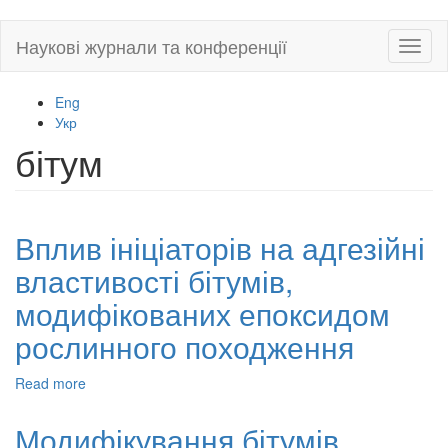
Skip
Наукові журнали та конференції
Toggl
to
naviga
main
content
Eng
Укр
бітум
Вплив ініціаторів на адгезійні
властивості бітумів,
модифікованих епоксидом
рослинного походження
Read more
about
Вплив
ініціаторів
Модифікування бітумів
на